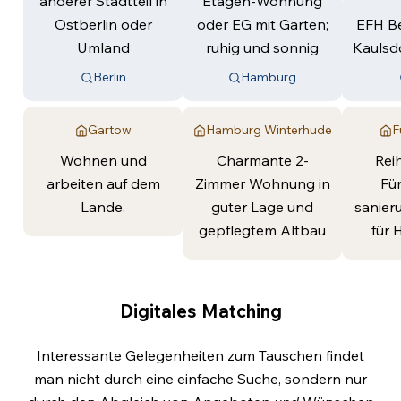
anderer Stadtteil in
Etagen-Wohnung
Ostberlin oder
oder EG mit Garten;
EFH Be
Umland
ruhig und sonnig
Kaulsdo
Berlin
Hamburg
Gartow
Hamburg Winterhude
F
Wohnen und
Charmante 2-
Rei
arbeiten auf dem
Zimmer Wohnung in
Fü
Lande.
guter Lage und
sanier
gepflegtem Altbau
für 
Digitales Matching
Interessante Gelegenheiten zum Tauschen findet
man nicht durch eine einfache Suche, sondern nur