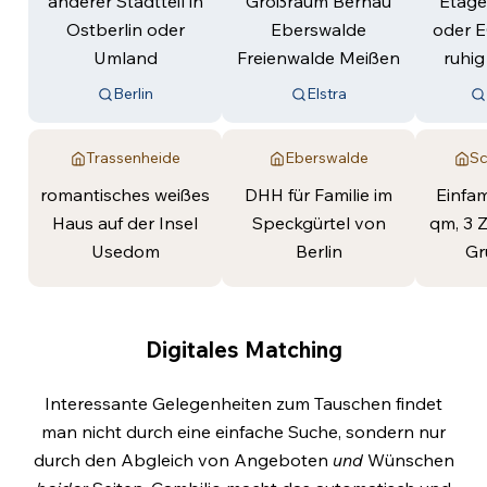
anderer Stadtteil in
Großraum Bernau
Etag
Ostberlin oder
Eberswalde
oder E
Umland
Freienwalde Meißen
ruhig
Berlin
Elstra
Trassenheide
Eberswalde
S
romantisches weißes
DHH für Familie im
Einfam
Haus auf der Insel
Speckgürtel von
qm, 3 Z
Usedom
Berlin
Gr
Digitales Matching
Interessante Gelegenheiten zum Tauschen findet
man nicht durch eine einfache Suche, sondern nur
durch den Abgleich von Angeboten
und
Wünschen