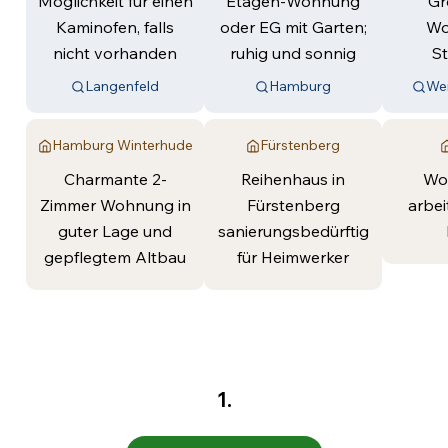
Möglichkeit für einen
Etagen-Wohnung
Gr
Kaminofen, falls
oder EG mit Garten;
Wo
nicht vorhanden
ruhig und sonnig
S
Langenfeld
Hamburg
We
Hamburg Winterhude
Fürstenberg
Charmante 2-
Reihenhaus in
Wo
Zimmer Wohnung in
Fürstenberg
arbei
guter Lage und
sanierungsbedürftig
gepflegtem Altbau
für Heimwerker
1.